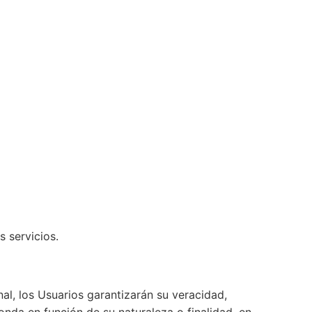
s servicios.
al, los Usuarios garantizarán su veracidad,
nda en función de su naturaleza o finalidad, en