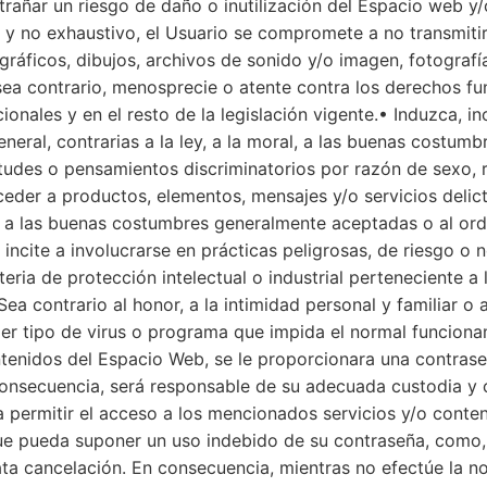
rañar un riesgo de daño o inutilización del Espacio web y/
o y no exhaustivo, el Usuario se compromete a no transmitir
ráficos, dibujos, archivos de sonido y/o imagen, fotografía
sea contrario, menosprecie o atente contra los derechos f
ionales y en el resto de la legislación vigente.• Induzca, i
general, contrarias a la ley, a la moral, a las buenas costu
tudes o pensamientos discriminatorios por razón de sexo, ra
eder a productos, elementos, mensajes y/o servicios delict
al y a las buenas costumbres generalmente aceptadas o al or
ncite a involucrarse en prácticas peligrosas, de riesgo o no
eria de protección intelectual o industrial perteneciente a
Sea contrario al honor, a la intimidad personal y familiar o
uier tipo de virus o programa que impida el normal funcion
ntenidos del Espacio Web, se le proporcionara una contraseñ
nsecuencia, será responsable de su adecuada custodia y 
 permitir el acceso a los mencionados servicios y/o conte
que pueda suponer un uso indebido de su contraseña, como, a
ata cancelación. En consecuencia, mientras no efectúe la no