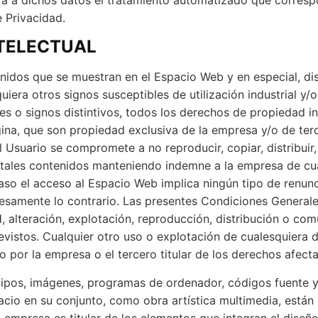
e Privacidad.
NTELECTUAL
nidos que se muestran en el Espacio Web y en especial, dis
iera otros signos susceptibles de utilización industrial y
s o signos distintivos, todos los derechos de propiedad ind
ina, que son propiedad exclusiva de la empresa y/o de terc
 el Usuario se compromete a no reproducir, copiar, distribui
tales contenidos manteniendo indemne a la empresa de cua
so el acceso al Espacio Web implica ningún tipo de renuncia,
esamente lo contrario. Las presentes Condiciones General
, alteración, explotación, reproducción, distribución o co
vistos. Cualquier otro uso o explotación de cualesquiera d
o por la empresa o el tercero titular de los derechos afect
tipos, imágenes, programas de ordenador, códigos fuente y, 
pacio en su conjunto, como obra artística multimedia, está
La empresa es titular de los elementos que integran el dise