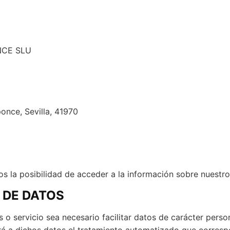
NCE SLU
nce, Sevilla, 41970
os la posibilidad de acceder a la información sobre nuestro
 DE DATOS
 servicio sea necesario facilitar datos de carácter person
rá a dichos datos el tratamiento automatizado que correspo