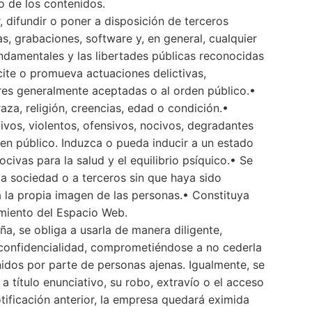
o de los contenidos.
, difundir o poner a disposición de terceros
s, grabaciones, software y, en general, cualquier
undamentales y las libertades públicas reconocidas
ncite o promueva actuaciones delictivas,
mbres generalmente aceptadas o al orden público.•
za, religión, creencias, edad o condición.•
ivos, violentos, ofensivos, nocivos, degradantes
den público. Induzca o pueda inducir a un estado
civas para la salud y el equilibrio psíquico.• Se
 la sociedad o a terceros sin que haya sido
 a la propia imagen de las personas.• Constituya
amiento del Espacio Web.
a, se obliga a usarla de manera diligente,
confidencialidad, comprometiéndose a no cederla
nidos por parte de personas ajenas. Igualmente, se
 título enunciativo, su robo, extravío o el acceso
tificación anterior, la empresa quedará eximida